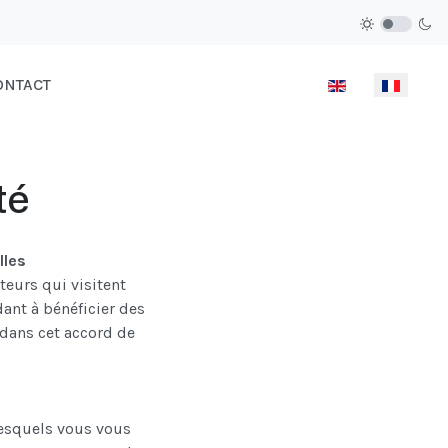
Sélectionnez votre
ONTACT
té
lles
teurs qui visitent
ant à bénéficier des
 dans cet accord de
lesquels vous vous