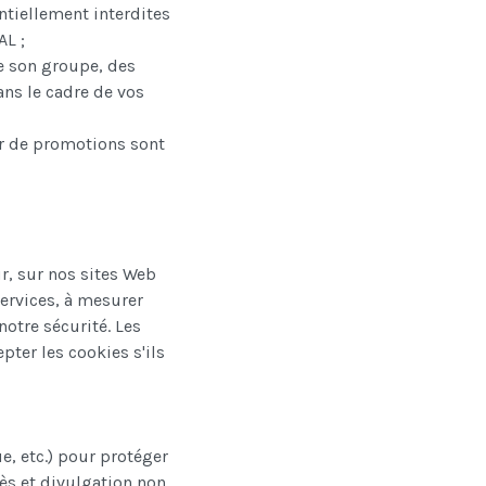
entiellement interdites
AL ;
de son groupe, des
ans le cadre de vos
er de promotions sont
r, sur nos sites Web
services, à mesurer
notre sécurité.
Les
pter les cookies s'ils
e, etc.) pour protéger
cès et divulgation non