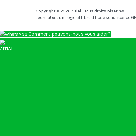
Copyright © 2026 Aitial - Tous droits réservés
Joomla!
est un Logiciel Libre diffusé sous licence
GN
Comment pouvons-nous vous aider?
AITIAL