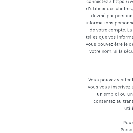
connectez à https://w
d'utiliser des chiffre
deviné par personn
informations personne
de votre compte.
La
telles que vos informa
vous pouvez être le d
votre nom.
Si la sé
Vous pouvez visiter l
vous vous inscrivez 
un emploi ou un 
consentez au trans
util
Pour
- Perso