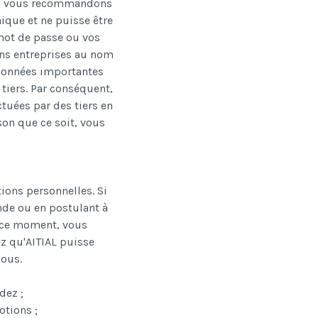
ous vous recommandons
nique et ne puisse être
 mot de passe ou vos
ons entreprises au nom
 données importantes
tiers.
Par conséquent,
tuées par des tiers en
on que ce soit, vous
tions personnelles.
Si
nde ou en postulant à
e ce moment, vous
z qu'AITIAL puisse
sous.
dez ;
otions ;