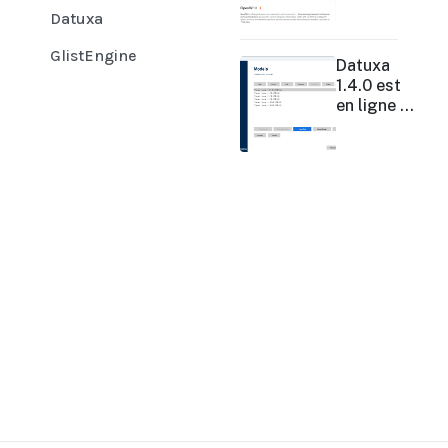
Nouvelle
Datuxa
Génération
GlistEngine
: OpenWhiz
Datuxa
1.4.0 est
en ligne !
La
Révolution
No-Code
dans
l'Analyse
de
Données
Accélère