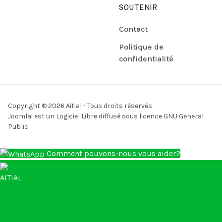
l'Analyse de
SOUTENIR
Données
Accélère
Contact
Politique de
confidentialité
Copyright © 2026 Aitial - Tous droits réservés
Joomla!
est un Logiciel Libre diffusé sous licence
GNU General
Public
Comment pouvons-nous vous aider?
AITIAL