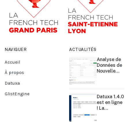
NAVIGUER
ACTUALITÉS
Analyse de
Accueil
Données de
Nouvelle
À propos
Génération :
OpenWhiz
Datuxa
GlistEngine
Datuxa 1.4.0
est en ligne
! La
Révolution
No-Code
dans